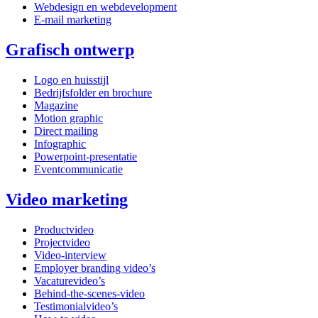
Webdesign en webdevelopment
E-mail marketing
Grafisch ontwerp
Logo en huisstijl
Bedrijfsfolder en brochure
Magazine
Motion graphic
Direct mailing
Infographic
Powerpoint-presentatie
Eventcommunicatie
Video marketing
Productvideo
Projectvideo
Video-interview
Employer branding video’s
Vacaturevideo’s
Behind-the-scenes-video
Testimonialvideo’s