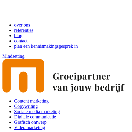
Skip
to
content
over ons
referenties
blog
contact
plan een kennismakingsgesprek in
Mindsetting
Content marketing
Copywriting
Sociale media marketing
Digitale communicatie
Grafisch ontwerp
Video marketing